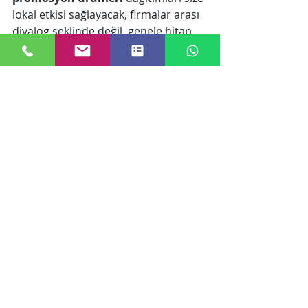
lokal etkisi sağlayacak, firmalar arası 
diyalog şeklinde değil, genele hitap 
edecek faaliyetler içerisine olması 
özünde çokta maliyetler 
gerektirmeden ulusal anlamda 
reklam yapma imkanı da sunmuş 
olacaktır.
Makaleler
Son Yazılar
Hepsini Gör