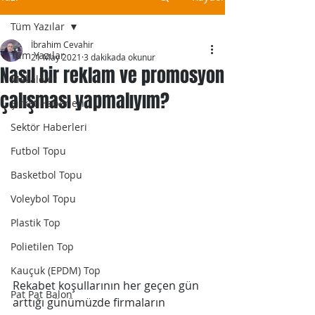
Tüm Yazılar
İbrahim Cevahir
Tüm Yazılar
21 May 2021
3 dakikada okunur
Nasıl bir reklam ve promosyon
Makaleler
çalışması yapmalıyım?
Şirket Haberleri
Sektör Haberleri
Futbol Topu
Basketbol Topu
Voleybol Topu
Plastik Top
Polietilen Top
Kauçuk (EPDM) Top
Rekabet koşullarının her geçen gün 
Pat Pat Balon
arttığı günümüzde firmaların 