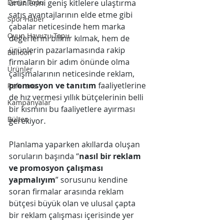
Deniz Topu
ürünlerini geniş kitlelere ulaştırma 
satış avantajlarının elde etme gibi 
Spor Haber
çabalar neticesinde hem marka 
Oyun Havuzu Topu
değerlerini bilinir kılmak, hem de 
ürünlerin pazarlamasında rakip 
Balloon
firmaların bir adım önünde olma 
Ürünler
çalışmalarının neticesinde reklam, 
promosyon ve tanıtım
 faaliyetlerine 
Referans
de hız vermesi yıllık bütçelerinin belli 
Kampanyalar
bir kısmını bu faaliyetlere ayırması 
Bülten
gerekiyor.
Planlama yaparken akıllarda oluşan 
soruların başında “
nasıl bir reklam 
ve promosyon çalışması 
yapmalıyım
” sorusunu kendine 
soran firmalar arasında reklam 
bütçesi büyük olan ve ulusal çapta 
bir reklam çalışması içerisinde yer 