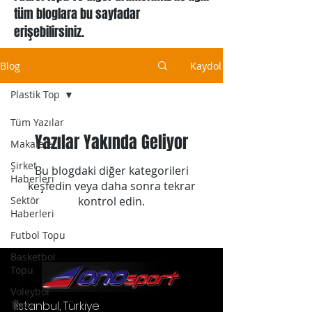
tüm bloglara bu sayfadar
erişebilirsiniz.
Blog
Kaydol
Plastik Top
Tüm Yazılar
Yazılar Yakında Geliyor
Makaleler
Şirket
Bu blogdaki diğer kategorileri
Haberleri
keşfedin veya daha sonra tekrar
Sektör
kontrol edin.
Haberleri
Futbol Topu
Basketbol
Topu
Voleybol
Topu
İ
İstanbul, Türkiye