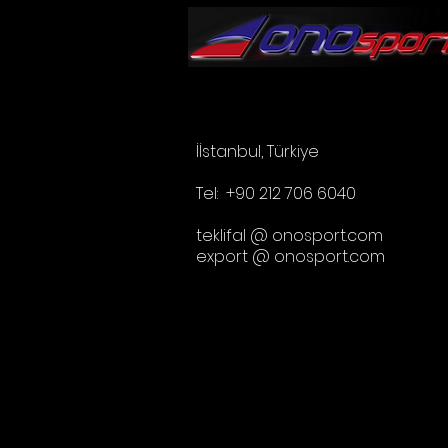
Tanıtımınızı Yapın!
İ
İstanbul, Türkiye
Tel: +90 212 706 6040
teklifal @ onosport.com
export @ onosport.com