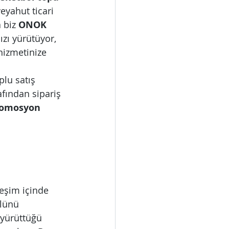
eyahut ticari 
 biz 
ONOK 
ızı yürütüyor, 
hizmetinize 
lu satış 
afından sipariş 
omosyon 
leşim içinde 
olünü 
 yürüttüğü 