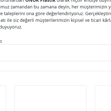
 sorunlardan 
ONOK Plastik
 olarak hiçbir endişe duy
umuz zamandan bu zamana deyin, her müşterimizin y
e taleplerini ona göre değerlendiriyoruz. Gerçekleştir
tı ile siz değerli müşterilerimizin kişisel ve ticari kâr
duyuyoruz.
er