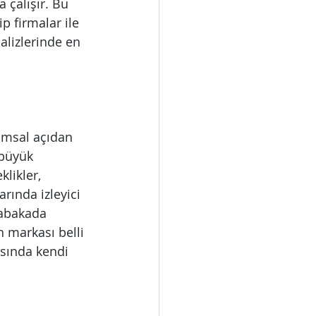
çalışır. Bu 
p firmalar ile 
lizlerinde en 
umsal açıdan 
 büyük 
likler, 
rında izleyici 
sabakada 
 markası belli 
sında kendi 