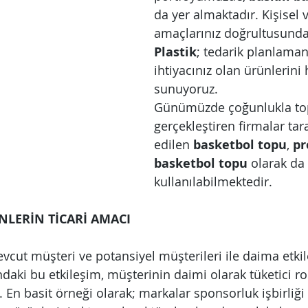
da yer almaktadır. Kişisel v
amaçlarınız doğrultusunda
Plastik
; tedarik planlaman
ihtiyacınız olan ürünlerini 
sunuyoruz.
Günümüzde çoğunlukla top
gerçekleştiren firmalar tar
edilen 
basketbol topu
, 
pr
basketbol topu
 olarak da 
kullanılabilmektedir.
LERİN TİCARİ AMACI
evcut müşteri ve potansiyel müşterileri ile daima etki
ndaki bu etkileşim, müşterinin daimi olarak tüketici r
 En basit örneği olarak; markalar sponsorluk işbirliği