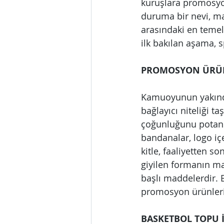
kuruşlara promosyon
duruma bir nevi, mar
arasındaki en temel
ilk bakılan aşama, 
PROMOSYON ÜRÜN
Kamuoyunun yakından
bağlayıcı niteliği t
çoğunluğunu potansi
bandanalar, logo içe
kitle, faaliyetten s
giyilen formanın ma
başlı maddelerdir. 
promosyon ürünlerin
BASKETBOL TOPU 