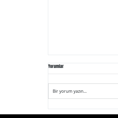
Yorumlar
Bir yorum yazın...
Bir adım öne çıkın: Özelleştirilmiş
Logo Baskılı Basketbol Topları ile