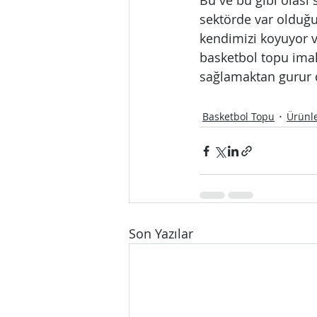
Bu ve bu gibi olası
sektörde var olduğ
kendimizi koyuyor v
basketbol topu imala
sağlamaktan gurur 
Basketbol Topu
Ürünl
Son Yazılar