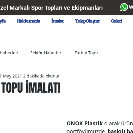
Özel Markalı Spor Topları ve Ekipmanları
yfa
Hakkımızda
İmalat
Talep Oluştur
Galeri
 Haberleri
Sektör Haberleri
Futbol Topu
1 May 2021
2 dakikada okunur
pu
Plastik Top
Polietilen Top
Kauçuk (EPDM) Top
 TOPU İMALATI
Spor Haber
Oyun Havuzu Topu
Balloon
ONOK Plastik
 olarak ürün
anyalar
Bülten
portföyümüzde, 
baskılı b