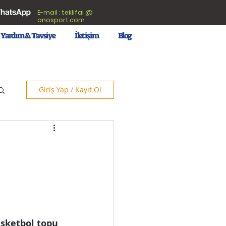
E-mail : teklifal @
onosport.com
Yardım & Tavsiye
İletişim
Blog
Giriş Yap / Kayıt Ol
 
asketbol topu