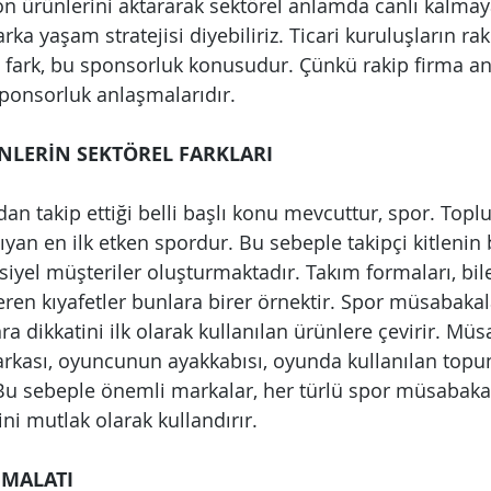
 ürünlerini aktararak sektörel anlamda canlı kalmaya 
ka yaşam stratejisi diyebiliriz. Ticari kuruluşların raki
 fark, bu sponsorluk konusudur. Çünkü rakip firma ana
sponsorluk anlaşmalarıdır.
LERİN SEKTÖREL FARKLARI
 takip ettiği belli başlı konu mevcuttur, spor. Topl
aşıyan en ilk etken spordur. Bu sebeple takipçi kitlenin
yel müşteriler oluşturmaktadır. Takım formaları, bilek
ren kıyafetler bunlara birer örnektir. Spor müsabakala
onra dikkatini ilk olarak kullanılan ürünlere çevirir. Mü
rkası, oyuncunun ayakkabısı, oyunda kullanılan topun
Bu sebeple önemli markalar, her türlü spor müsabaka
i mutlak olarak kullandırır.
İMALATI