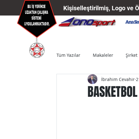
Kişiselleştirilmiş, Logo ve 
Ana Sa
Tüm Yazılar
Makaleler
Şirket
İbrahim Cevahir
2
Basketbol Topu
Voleybol To
BASKETBOL
Pat Pat Balon
Deniz Topu
Ürünler
Referans
Kamp