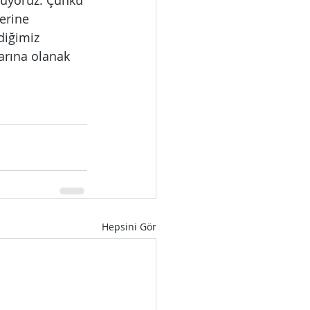
muyoruz. Çünkü 
erine 
diğimiz 
larına olanak 
Hepsini Gör