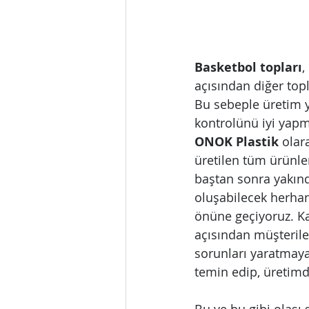
Basketbol topları
,
açısından diğer topl
Bu sebeple üretim y
kontrolünü iyi yapm
ONOK Plastik
 olar
üretilen tüm ürünler
baştan sonra yakınd
oluşabilecek herhang
önüne geçiyoruz. Kal
açısından müşterile
sorunları yaratmay
temin edip, üretimd