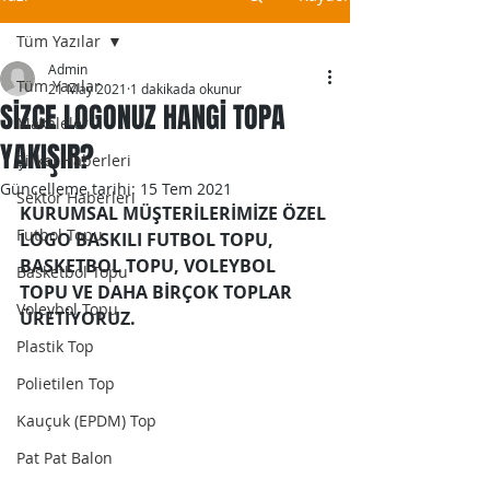
Tüm Yazılar
Admin
Tüm Yazılar
21 May 2021
1 dakikada okunur
SİZCE LOGONUZ HANGİ TOPA
Makaleler
YAKIŞIR?
Şirket Haberleri
Güncelleme tarihi:
15 Tem 2021
Sektör Haberleri
KURUMSAL MÜŞTERİLERİMİZE ÖZEL 
Futbol Topu
LOGO BASKILI FUTBOL TOPU, 
BASKETBOL TOPU, VOLEYBOL 
Basketbol Topu
TOPU VE DAHA BİRÇOK TOPLAR 
Voleybol Topu
ÜRETİYORUZ.
Plastik Top
Polietilen Top
Kauçuk (EPDM) Top
Pat Pat Balon