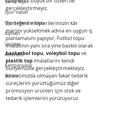
taleplerini büyük bir özveri ile 
Deniz Topu
gerçekleştirmeyiz.
Spor Haber
Oyun Havuzu Topu
Siz değerli müşterilerimizin kâr 
marjını yükseltmek adına en uygun iş 
Balloon
planlamasını yapıyor, Futbol topu 
Ürünler
imalatının yanı sıra yine baskılı olarak 
basketbol topu
, 
voleybol topu
 ve 
Referans
plastik top
 imalatlarını kendi 
Kampanyalar
bünyemizde gerçekleştirmekteyiz. 
İmalatımızda olmayan fakat tedarik 
Bülten
süreçlerini yürüttüğümüz diğer 
promosyon ürünleri için stok ve 
tedarik işlemlerini yürütüyoruz.