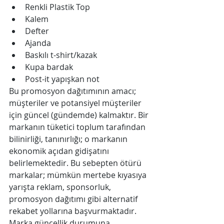
Renkli Plastik Top  
Kalem  
Defter  
Ajanda  
Baskılı t-shirt/kazak  
Kupa bardak  
Post-it yapışkan not 
Bu promosyon dağıtımının amacı; 
müşteriler ve potansiyel müşteriler 
için güncel (gündemde) kalmaktır. Bir 
markanın tüketici toplum tarafından 
bilinirliği, tanınırlığı; o markanın 
ekonomik açıdan gidişatını 
belirlemektedir. Bu sebepten ötürü 
markalar; mümkün mertebe kıyasıya 
yarışta reklam, sponsorluk, 
promosyon dağıtımı gibi alternatif 
rekabet yollarına başvurmaktadır.
Marka güncellik durumuna 