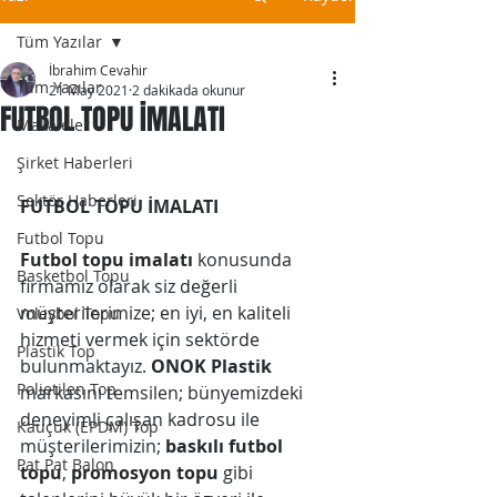
Tüm Yazılar
İbrahim Cevahir
Tüm Yazılar
21 May 2021
2 dakikada okunur
FUTBOL TOPU İMALATI
Makaleler
Şirket Haberleri
Sektör Haberleri
FUTBOL TOPU İMALATI
Futbol Topu
Futbol topu imalatı
 konusunda 
Basketbol Topu
firmamız olarak siz değerli 
müşterilerimize; en iyi, en kaliteli 
Voleybol Topu
hizmeti vermek için sektörde 
Plastik Top
bulunmaktayız. 
ONOK Plastik
Polietilen Top
markasını temsilen; bünyemizdeki 
deneyimli çalışan kadrosu ile 
Kauçuk (EPDM) Top
müşterilerimizin; 
baskılı futbol 
Pat Pat Balon
topu
, 
promosyon topu
 gibi 