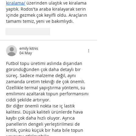
kiralama/
 üzerinden ulaştık ve kiralama 
yaptık. Rodos'ta araba kiralayarak serin 
içinde gezmek çok keyifli oldu. Araçların 
tamamı temiz, yeni ve bakımlıydı.
Beğen
Yanıtla
emily kitnis
04 May
Futbol topu üretimi aslında dışarıdan 
göründüğünden çok daha detaylı bir 
süreç. Sadece malzeme değil, aynı 
zamanda üretim tekniği de çok önemli. 
Özellikle termal yapıştırma yöntemi, su 
emilimini azaltarak topun performansını 
ciddi şekilde artırıyor.
Bir diğer önemli nokta ise iç lastik 
kalitesi. Düşük kaliteli ürünlerde hava 
kaybı çok daha hızlı oluyor. Ayrıca 
panellerin dengeli yerleştirilmesi de 
kritik, çünkü küçük bir hata bile topun 