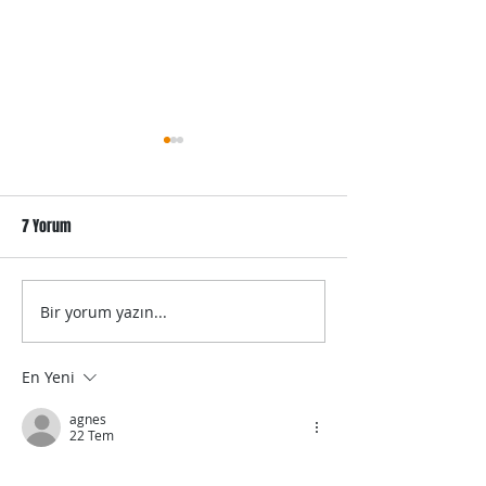
7 Yorum
Futbol Toplarımız 
Bir yorum yazın...
Neden Promosyon Ürünleri
kullanıyorsunuz?
En Yeni
agnes
22 Tem