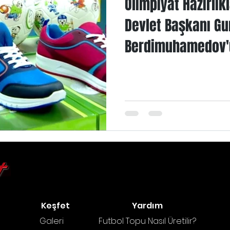
Olimpiyat Hazırlık
Devlet Başkanı Gu
Berdimuhamedov'un
Keşfet
Yardım
Galeri
Futbol Topu Nasıl Üretilir?