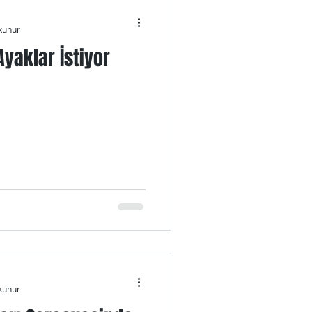
kunur
Ayaklar İstiyor
kunur