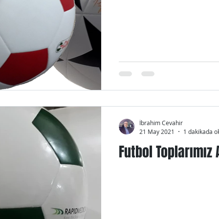
anyalar
Bülten
İbrahim Cevahir
21 May 2021
1 dakikada o
Futbol Toplarımız