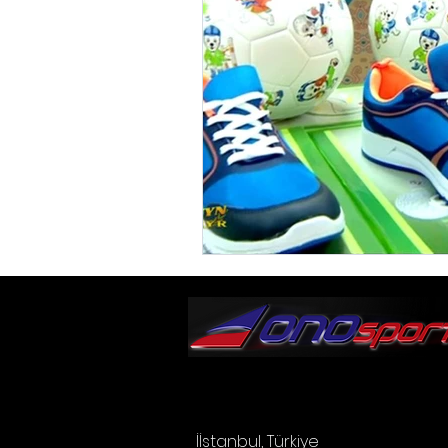
İ
İstanbul, Türkiye