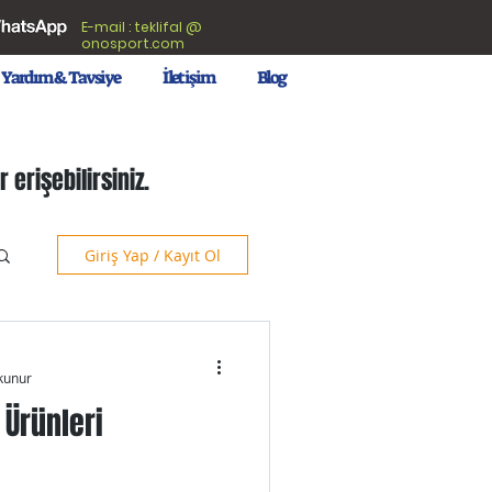
E-mail : teklifal @
onosport.com
Yardım & Tavsiye
İletişim
Blog
 erişebilirsiniz.
Giriş Yap / Kayıt Ol
kunur
Ürünleri