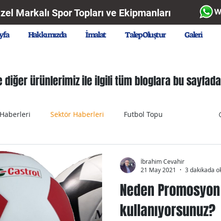
Özel Markalı Spor Topları ve Ekipmanları
yfa
Hakkımızda
İmalat
Talep Oluştur
Galeri
 diğer ürünlerimiz ile ilgili tüm bloglara bu sayfadar
 Haberleri
Sektör Haberleri
Futbol Topu
pu
Plastik Top
Polietilen Top
Kauçuk (EPDM) Top
İbrahim Cevahir
21 May 2021
3 dakikada o
Neden Promosyon 
Spor Haber
Oyun Havuzu Topu
Balloon
kullanıyorsunuz?