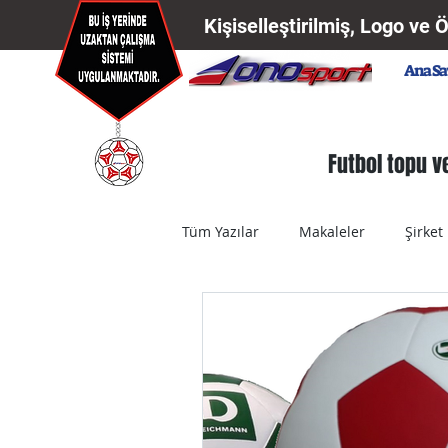
Kişiselleştirilmiş, Logo ve 
Ana Sa
Futbol topu ve
Tüm Yazılar
Makaleler
Şirket
Basketbol Topu
Voleybol To
Pat Pat Balon
Deniz Topu