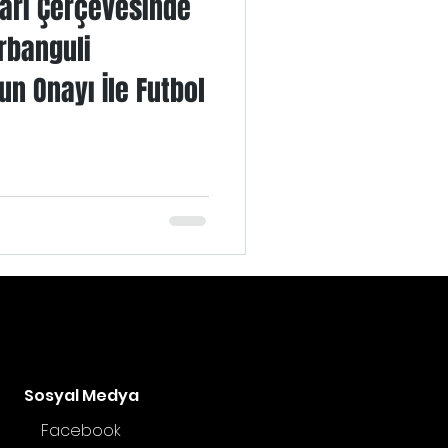
ları Çerçevesinde
rbanguli
 Onayı İle Futbol
Sosyal Medya
Facebook